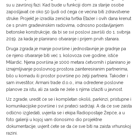
su u završnoj fazi. Kad bude u funkciji dom za starije osobe
zapošljavat će oko 50 ljudi od čega će većina biti zdravstvene
struke. Projekt je izradila zenička tvrtka Etažer i ovih dana krenut
će s prvim građevinskim radovima, odnosno postavljanjem
betonske konstrukcije, da bi se svi poslovi završili do 1. svibnja
2019. za kada je planirano otvaranje i prijem prvih stanara.
Druga zgrada je manje površine i jednostavnije je gradnje pa
će njeno otvaranje biti već 1. kolovoza ove godine, ističe
Milardić. Njena površina je 1000 metara četvornih i planirano je
iznajmljivanje poslovnog prostora zainteresiranim partnerima,
bilo u komadu ili prostor površine po želji partnera. Također i
sam investitor, Armani trade d.o.o., ima određene poslovne
planove za istu, ali za sada ne žele s njima izlaziti u javnost.
Uz zgrade, uredit će se i kompletan okoliš, parkinzi, pristupne i
komunikacijske površine i svi prateći sadržaji. A da će sve zaista
odlično izgledati, uvjerila se i ekipa Radiopostaje Žepče, a u
foto galeriji u kojoj vam donosimo dio projektne
dokumentacije, uvjerit ćete se da će sve biti na zaista vrhunskoj
razini.