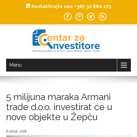
Kontaktirajte nas: +387 32 880 273
Investiraj u Žepče!
CENTAR ZA INVESTITORE
Menu
5 milijuna maraka Armani
trade d.o.o. investirat će u
nove objekte u Žepču
8 lipnja, 2018