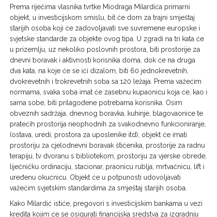
Prema riječima vlasnika tvrtke Miodraga Milardića primarni
objekt, u investicijskom smislu, bit će dom za trajni smještaj
starijih osoba koji će zadovoljavati sve suvremene europske i
svjetske standarde za objekte ovog tipa. U zgradi na tri kata će
u prizemlju, uz nekoliko poslovnih prostora, biti prostorije za
dnevni boravak i aktivnosti korisnika doma, dok će na druga
dva kata, na koje će se ići dizalom, biti 60 jednokrevetnih,
dvokrevetnih i trokrevetnih soba sa 120 ležaja. Prema važećim
normama, svaka soba imat će zasebnu kupaonicu koja će, kao i
sama sobe, biti prilagođene potrebama korisnika. Osim
obveznih sadržaja, dnevnog boravka, kuhinje, blagovaonice te
pratećih prostorija neophodnih za svakodnevno funkcioniranje,
(ostava, uredi, prostora za uposlenike itd), objekt će imati
prostoriju za cjelodnevni boravak štićenika, prostorije za radnu
terapiju, tv dvoranu s bibliotekom, prostoriju za vjerske obrede,
liječničku ordinaciju, stacionar, praonicu rublja, mrtvačnicu, lift i
uređenu okućnicu. Objekt će u potpunosti udovoljavati
važećim svjetskim standardima za smještaj starijih osoba.
Kako Milardić istiće, pregovori s investicijskim bankama u vezi
kredita kojim će se osigurati financijska sredstva za izgradnju