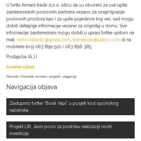
U tvrtki Armani trade d.o.o. ističu da su otvoreni za sve upite
zainteresiranih poslovnih partnera vezano za iznajmljivanje
poslovnih prostora kao i za upite pojedince koji već sad mogu
dobiti detaljnije informacije vezane za smještaj u domu. Sve
informacije zainteresirani mogu dobiti u upravi tvrtke upitom na
mail
karlo.milardic@gmail.com
,
bebaeldar@yahoo.com
ili na
mobitele broj 063 899 520 i 063 896 385.
Postaja.ba (A.J.)
Izvorna vijest
Novosti
| Oznake:
armani
,
projekt
,
ulaganja
Navigacija objava
Zastupnici tvrtke “Boral Yapi” u posjeti kod općinskog
načelnika
Projekt LIR: Javni poziv za podršku realizaciji novih
investicija