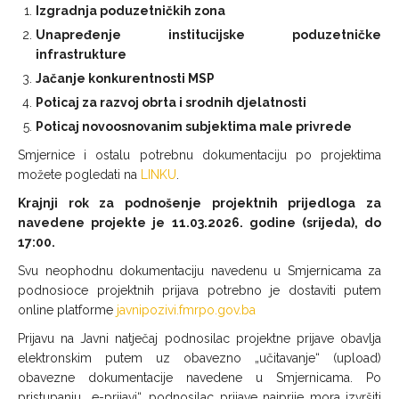
Izgradnja poduzetničkih zona
Unapređenje institucijske poduzetničke
infrastrukture
Jačanje konkurentnosti MSP
Poticaj za razvoj obrta i srodnih djelatnosti
Poticaj novoosnovanim subjektima male privrede
Smjernice i ostalu potrebnu dokumentaciju po projektima
možete pogledati na
LINKU
.
Krajnji rok za podnošenje projektnih prijedloga za
navedene projekte je 11.03.2026. godine (srijeda), do
17:00.
Svu neophodnu dokumentaciju navedenu u Smjernicama za
podnosioce projektnih prijava potrebno je dostaviti putem
online platforme
javnipozivi.fmrpo.gov.ba
Prijavu na Javni natječaj podnosilac projektne prijave obavlja
elektronskim putem uz obavezno „učitavanje“ (upload)
obavezne dokumentacije navedene u Smjernicama. Po
pristupanju „e-prijavi“, podnosilac prijave najprije mora izvršiti