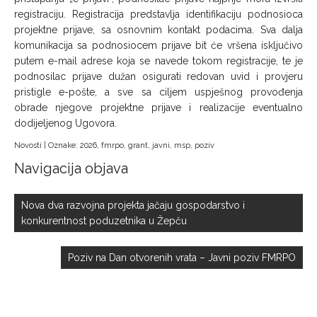
registraciju. Registracija predstavlja identifikaciju podnosioca
projektne prijave, sa osnovnim kontakt podacima. Sva dalja
komunikacija sa podnosiocem prijave bit će vršena isključivo
putem e-mail adrese koja se navede tokom registracije, te je
podnosilac prijave dužan osigurati redovan uvid i provjeru
pristigle e-pošte, a sve sa ciljem uspješnog provođenja
obrade njegove projektne prijave i realizacije eventualno
dodijeljenog Ugovora.
Novosti
| Oznake:
2026
,
fmrpo
,
grant
,
javni
,
msp
,
poziv
Navigacija objava
Nova dva razvojna projekta jačaju gospodarstvo i
konkurentnost poduzetnika u Žepču
Poziv na Dan otvorenih vrata – Javni poziv FMRPO