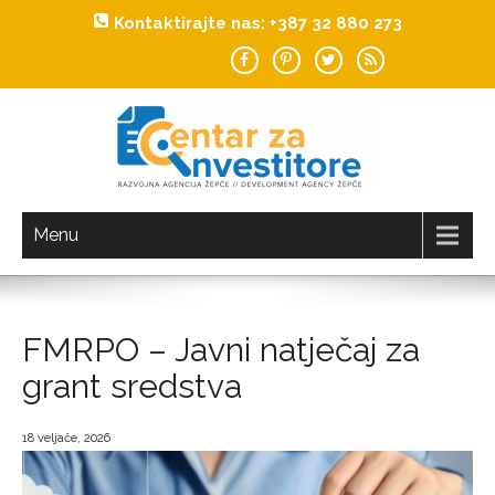
Kontaktirajte nas: +387 32 880 273
Investiraj u Žepče!
CENTAR ZA INVESTITORE
Menu
FMRPO – Javni natječaj za
grant sredstva
18 veljače, 2026