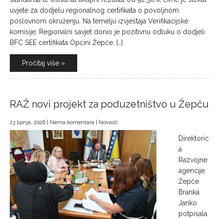
uvjete za dodjelu regionalnog certifikata o povoljnom
poslovnom okruženju. Na temelju izvještaja Verifikacijske
komisije, Regionalni savjet donio je pozitivnu odluku o dodjeli
BFC SEE certifikata Općini Žepče, […]
Pročitaj više »
RAŽ novi projekt za poduzetništvo u Žepču
23 lipnja, 2026
|
Nema komentara
|
Novosti
Direktoric
a
Razvojne
agencije
Žepče
Branka
Janko
potpisala