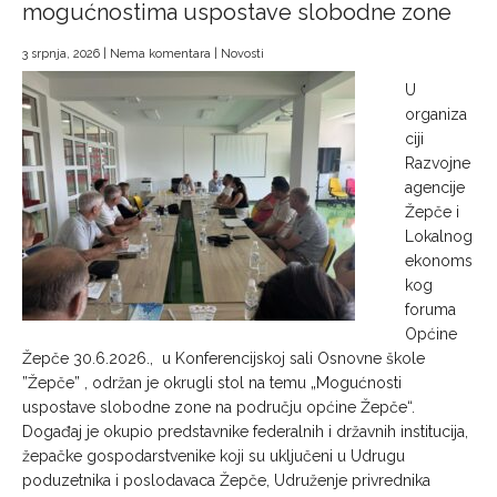
mogućnostima uspostave slobodne zone
3 srpnja, 2026
|
Nema komentara
|
Novosti
U
organiza
ciji
Razvojne
agencije
Žepče i
Lokalnog
ekonoms
kog
foruma
Općine
Žepče 30.6.2026., u Konferencijskoj sali Osnovne škole
”Žepče” , održan je okrugli stol na temu „Mogućnosti
uspostave slobodne zone na području općine Žepče“.
Događaj je okupio predstavnike federalnih i državnih institucija,
žepačke gospodarstvenike koji su uključeni u Udrugu
poduzetnika i poslodavaca Žepče, Udruženje privrednika