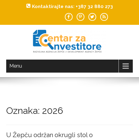
Kontaktirajte nas: +387 32 880 273
Investiraj u Žepče!
CENTAR ZA INVESTITORE
Menu
Oznaka:
2026
U Žepču održan okrugli stol o