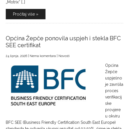
„Motrix“ […]
Pročitaj više »
Općina Žepče ponovila uspjeh i stekla BFC
SEE certifikat
24 lipnja, 2026
|
Nema komentara
|
Novosti
Općina
Žepče
uspješno
je završila
proces
verifikacij
ske
provjere
u okviru
BFC SEE (Business Friendly Certification South East Europe)
standarda te ostvarila ukupni rezultat od 92,50%, čime je stekla