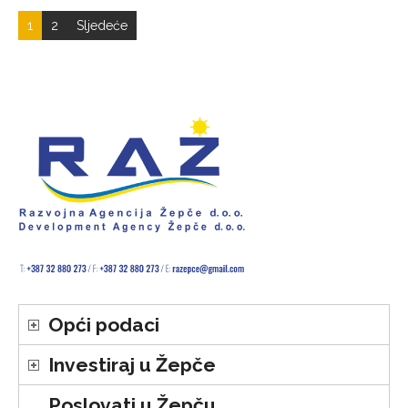
1
2
Sljedeće
Opći podaci
Investiraj u Žepče
Poslovati u Žepču